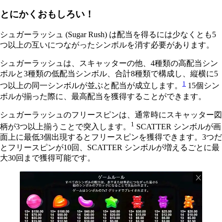
とにかくおもしろい！
シュガーラッシュ (Sugar Rush) は配当を得るには少なくとも5
つ以上の互いにつながったシンボルを消す必要があります。
シュガーラッシュは、スキャッターの他、4種類の高配当シン
ボルと3種類の低配当シンボル、合計8種類で構成し、縦横に5
1
つ以上の同一シンボルが並ぶと配当が成立します。
15個シン
ボルが揃った際に、最高配当を獲得することができます。
シュガーラッシュのフリースピンは、通常時にスキャッター図
1
柄が3つ以上揃うことで突入します。
SCATTER シンボルが画
面上に最低3個出現するとフリースピンを獲得できます。3つだ
とフリースピンが10回、SCATTER シンボルが増えるごとに最
大30回まで獲得可能です。