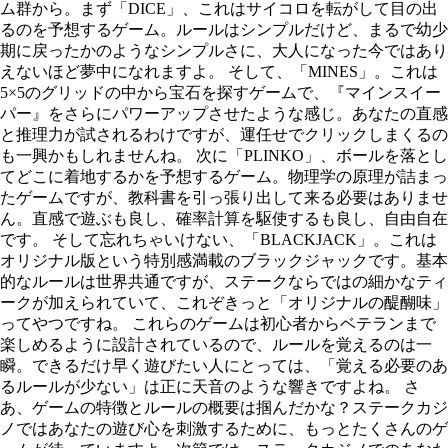
ム群から。まず「DICE」、これはサイコロを転がして目の出
るのを予想するゲーム。ルールはシンプルだけど、まるで幼少
期に戻ったかのようなシンプルさに、大人になった今ではあり
えないほど夢中になれますよ。 そして、「MINES」。これは
5×5のグリッドの中から宝石を探すゲームで、『マインスイー
パー』をさらにパワーアップさせたような感じ。あなたの直感
と推理力が試されるわけですが、運任せでクリックしまくるの
も一興かもしれませんね。 次に「PLINKO」、ボールを落とし
てどこに着地するかを予想するゲーム。物理学の原理が詰まっ
たゲームですが、教科書を引っ張り出して来る必要はありませ
ん。直感で遊ぶも良し、確率計算を駆使するも良し、自由自在
です。 そして忘れちゃいけない、「BLACKJACK」。これは
オリジナル版という特別感満載のブラックジャックです。基本
的なルールは世界共通ですが、ステークならではの細かなティ
ークが加えられていて、これぞきっと「オリジナルの醍醐味」
ってやつですね。 これらのゲームは初心者からベテランまで
楽しめるように設計されているので、ルールを覚えるのは一
瞬。できるだけ早く遊びたい人にとっては、「覚える必要のあ
るルールが少ない」は正に天音のような響きですよね。 さ
あ、ゲームの特徴とルールの概要は掴んだかな？ステークカジ
ノではあなたの遊び心を刺激するために、もっとたくさんのゲ