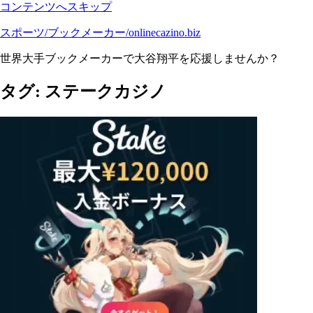
コンテンツへスキップ
スポーツ/ブックメーカー/onlinecazino.biz
世界大手ブックメーカーで大谷翔平を応援しませんか？
タグ:
ステークカジノ