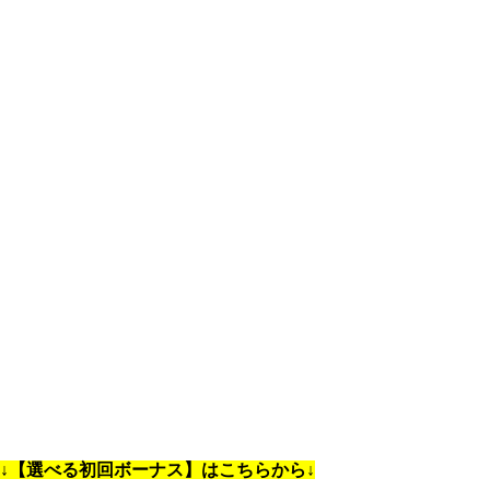
↓【選べる初回ボーナス】はこちらから↓