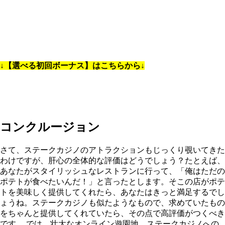
↓【選べる初回ボーナス】はこちらから↓
コンクルージョン
さて、ステークカジノのアトラクションもじっくり覗いてきた
わけですが、肝心の全体的な評価はどうでしょう？たとえば、
あなたがスタイリッシュなレストランに行って、「俺はただの
ポテトが食べたいんだ！」と言ったとします。そこの店がポテ
トを美味しく提供してくれたら、あなたはきっと満足するでし
ょうね。ステークカジノも似たようなもので、求めていたもの
をちゃんと提供してくれていたら、その点で高評価がつくべき
です。 では、壮大なオンライン遊園地、ステークカジノへの