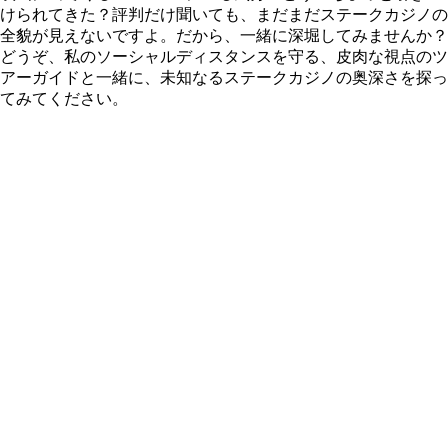
けられてきた？評判だけ聞いても、まだまだステークカジノの
全貌が見えないですよ。だから、一緒に深堀してみませんか？
どうぞ、私のソーシャルディスタンスを守る、皮肉な視点のツ
アーガイドと一緒に、未知なるステークカジノの奥深さを探っ
てみてください。