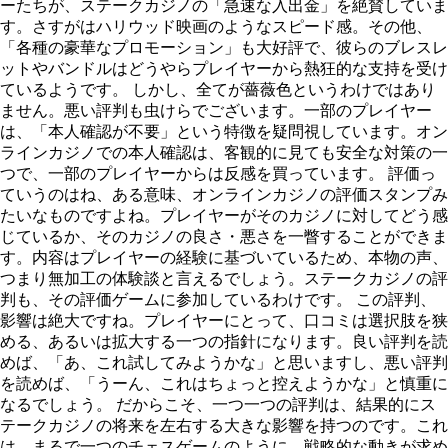
ーたちが、ステークカジノの「急速な入出金」を絶賛していま
す。さすがはハリウッド映画のようなスピード感。その他、
「各種の豪華なプロモーション」も大好評で、彼らのブレスレ
ットやバンドルはどうやらプレイヤーから熱狂的な支持を受け
ているようです。 しかし、全てが薔薇色というわけではあり
ません。悪い評判も虫けらでございます。一部のプレイヤー
は、「本人確認が不要」という特徴を疑問視しています。オン
ラインカジノでの本人確認は、客観的に見ても安全な対策の一
つで、一部のプレイヤーからは反感を買っています。 評価っ
ていうのはね、ある意味、オンラインカジノの評価スタンプみ
たいなものですよね。プレイヤーがそのカジノに対してどう感
じているか、そのカジノの良さ・悪さを一瞥することができま
す。内容はプレイヤーの経験に基づいているため、本物の声、
つまり無加工の体験談と言えるでしょう。ステークカジノの評
判も、その評価ゲームに参加しているわけです。 この評判、
影響は絶大ですね。プレイヤーにとって、口コミは選択肢を狭
める、あるいは拡大する一つの指針になります。良い評判を読
めば、「あ、これ試してみようかな」と思いますし、悪い評判
を読めば、「うーん、これはちょっと控えようかな」と慎重に
なるでしょう。 だからこそ、一つ一つの評判は、結果的にス
テークカジノの将来を左右する大きな影響を持つのです。これ
は、まるで一つのチェスゲームのように、戦略的な動きが求め